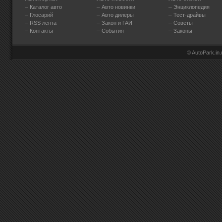
–
–
–
Каталог авто
Авто новинки
Энциклопедия
–
–
–
Глосарий
Авто дилеры
Тест-драйвы
–
–
–
RSS лента
Закон и ГАИ
Советы
–
–
–
Контакты
События
Законы
© AutoPark.in